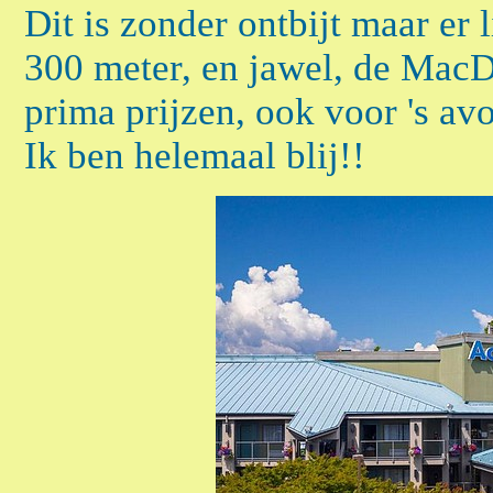
Dit is zonder ontbijt maar er
300 meter, en jawel, de MacDo
prima prijzen, ook voor 's av
Ik ben helemaal blij!!