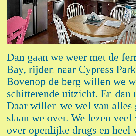
Dan gaan we weer met de fer
Bay, rijden naar Cypress Par
Bovenop de berg willen we w
schitterende uitzicht. En dan
Daar willen we wel van alles 
slaan we over. We lezen veel 
over openlijke drugs en heel 